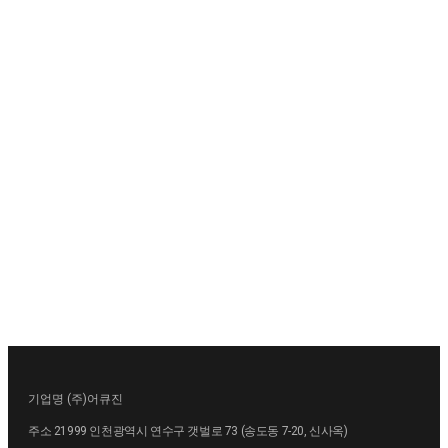
기업명
(주)어큐진
주소
21999 인천광역시 연수구 갯벌로 73 (송도동 7-20, 신사옥)