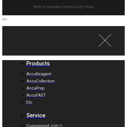
Made in Superbee Global Design Group
Products
AccuReagent
AccuCollection
AccuPrep
AccuFAST
Etc
Service
Customized 서비스