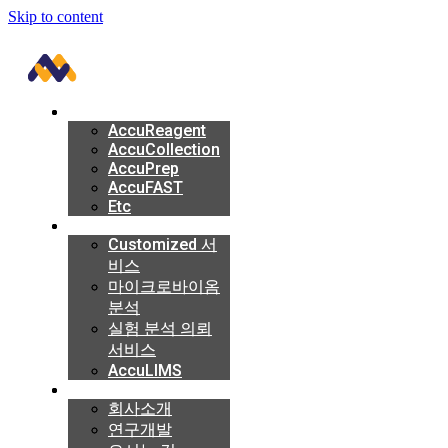
Skip to content
GET A QUOTE
Products
Products
AccuReagent
AccuReagent
AccuCollection
AccuCollection
AccuPrep
AccuPrep
AccuFAST
AccuFAST
Etc
Etc
Service
Service
Customized 서
Customized 서
비스
비스
마이크로바이옴
마이크로바이옴
분석
분석
실험 분석 의뢰
실험 분석 의뢰
서비스
서비스
AccuLIMS
AccuLIMS
Company
Company
회사소개
회사소개
연구개발
연구개발