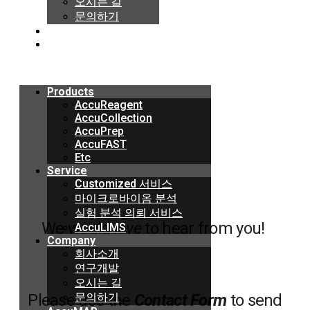
오시는 길
오시는 길
문의하기
문의하기
AccuMAP
AccuMAP
EVENT
EVENT
Menu
Menu
Products
Products
AccuReagent
AccuReagent
AccuCollection
AccuCollection
AccuPrep
AccuPrep
AccuFAST
AccuFAST
Etc
Etc
Service
Service
Customized 서비스
Customized 서비스
마이크로바이옴 분석
마이크로바이옴 분석
실험 분석 의뢰 서비스
실험 분석 의뢰 서비스
We would
love
to hear from you!
AccuLIMS
AccuLIMS
Company
Company
회사소개
회사소개
연구개발
연구개발
오시는 길
오시는 길
문의하기
문의하기
Please use the
Contact Form
to send