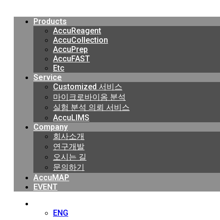
Menu
이
Products
AccuReagent
AccuCollection
AccuPrep
AccuFAST
크
Etc
Service
Customized 서비스
마이크로바이옴 분석
로
실험 분석 의뢰 서비스
AccuLIMS
Company
회사소개
연구개발
바
오시는 길
문의하기
AccuMAP
EVENT
이
KOR
ENG