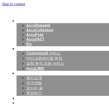
Skip to content
Products
AccuReagent
AccuCollection
AccuPrep
AccuFAST
Etc
Service
Customized 서비스
마이크로바이옴 분석
실험 분석 의뢰 서비스
AccuLIMS
Company
회사소개
연구개발
오시는 길
문의하기
마
AccuMAP
EVENT