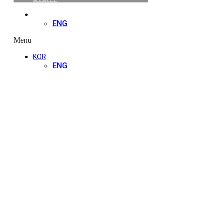
KOR
ENG
Menu
KOR
ENG
NGS 빅데이터 연동
NGS 기기와의 연동 프로세스를 최적화하였으며, 검체 접수부터 NGS 
습니다.
NGS 분석 파이프라인을 웹으로 구성하여 고성능 컴퓨팅 인프라와 함