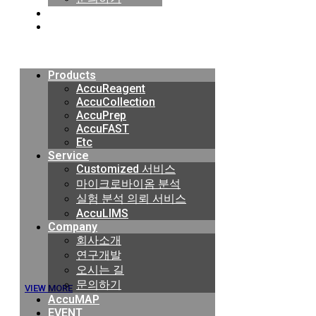
AccuMAP
EVENT
Menu
Products
AccuReagent
AccuCollection
AccuPrep
AccuFAST
Etc
Service
Customized 서비스
마이크로바이옴 분석
실험 분석 의뢰 서비스
실험정보관리 시스템
AccuLIMS
Company
회사소개
유전체 샘플에 대한 접수 관리와 단계별 실험 과정에 대한 분리와 데이
연구개발
도를 향상 시킬 수 있습니다.
오시는 길
문의하기
VIEW MORE
AccuMAP
EVENT