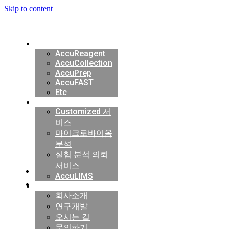
Skip to content
Products
AccuReagent
AccuCollection
AccuPrep
AccuFAST
Etc
AccuLIMS
Service
Customized 서
비스
AccuLIMS 는 실험실의 실험 및 분석업무 정보의
마이크로바이옴
데이터베이스를 구축하여 실험실의 업무 효율화를 실현합니다.
분석
실험 분석 의뢰
서비스
실험정보관리 시스템
AccuLIMS
NGS 빅데이터 연동
Company
회사소개
연구개발
오시는 길
문의하기