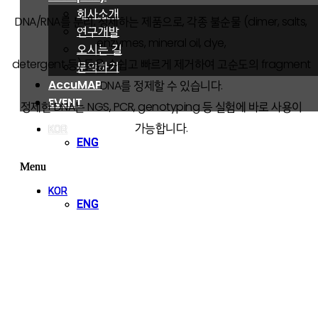
회사소개
회사소개
DNA/RNA를 분리, 정제하는 제품으로, 각종 불순물 (dimer, salts,
연구개발
연구개발
enzymes, mineral oil, dye,
오시는 길
오시는 길
detergent 등) 들을 손쉽고 빠르게 제거하여 고순도의 fragment
문의하기
문의하기
AccuMAP
AccuMAP
DNA를 정제할 수 있습니다.
EVENT
EVENT
정제한 DNA는 NGS, PCR, genotyping 등 실험에 바로 사용이
가능합니다.
KOR
KOR
ENG
ENG
Menu
Menu
VIEW MORE
KOR
KOR
ENG
ENG